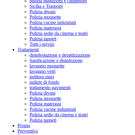
pulizia magazzini e capannoni
Sicilia e Trasporti
Pulizia divani
Pulizia moquette
Pulizia cucine industriali
Pulizia materassi
Pulizia sedie da cinema e teatri
Pulizia tappeti
Tutti i servizi
Trattamenti
disinfestazione e derattizzazione
Sanificazione e disinfezione
lavaggio moquette
lavaggio vetri
pulitura muri
pulizie di fondo
trattamento pavimenti
Pulizia divani
Pulizia moquette
Pulizia materassi
Pulizia cucine industriali
Pulizia sedie da cinema e teatri
Pulizia tappeti
Promo
Preventivo