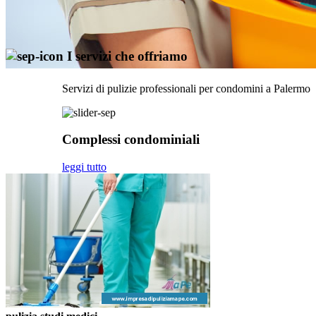
I servizi che offriamo
Previous
Next
Servizi di pulizie professionali per
condomini
a Palermo
Complessi condominiali
leggi tutto