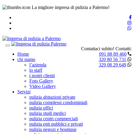
La migliore impresa di pulizia a Palermo!
Toggle
Contattaci subito!
Contatti:
navigation
Home
091 88 89 460
chi siamo
320 80 56 731
l’azienda
329 08 29 649
lo staff
i nostri clienti
Foto Gallery
Video Gallery
Servizi
pulizia abitazioni private
pulizia complessi condominiali
pulizia uffici
pulizia studi medici
pulizia centri commerciali
pulizia enti pubblici e privati
pulizia negozi e boutique