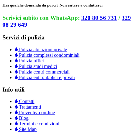
Hai qualche domanda da porci? Non esitare a contattarci
Scrivici subito con WhatsApp:
320 80 56 731
/
329
08 29 649
Servizi di pulizia
Pulizia abitazioni private
Pulizia complessi condominiali
Pulizia uffici
Pulizia studi medici
Pulizia centri commerciali
Pulizia enti pubblici e privati
Info utili
Contatti
Trattamenti
Preventivo on-line
Blog
Termini e condizioni
Site Map