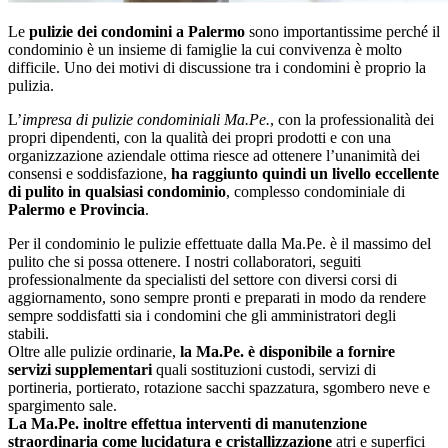
Le
pulizie dei condomini a Palermo
sono importantissime perché il
condominio è un insieme di famiglie la cui convivenza è molto
difficile. Uno dei motivi di discussione tra i condomini è proprio la
pulizia.
L’
impresa di pulizie condominiali Ma.Pe.
, con la professionalità dei
propri dipendenti, con la qualità dei propri prodotti e con una
organizzazione aziendale ottima riesce ad ottenere l’unanimità dei
consensi e soddisfazione,
ha raggiunto quindi un livello eccellente
di pulito in qualsiasi condominio
, complesso condominiale di
Palermo e Provincia
.
Per il condominio le pulizie effettuate dalla Ma.Pe. è il massimo del
pulito che si possa ottenere. I nostri collaboratori, seguiti
professionalmente da specialisti del settore con diversi corsi di
aggiornamento, sono sempre pronti e preparati in modo da rendere
sempre soddisfatti sia i condomini che gli amministratori degli
stabili.
Oltre alle pulizie ordinarie,
la Ma.Pe. è disponibile a fornire
servizi supplementari
quali sostituzioni custodi, servizi di
portineria, portierato, rotazione sacchi spazzatura, sgombero neve e
spargimento sale.
La Ma.Pe. inoltre effettua interventi di manutenzione
straordinaria come lucidatura e cristallizzazione
atri e superfici