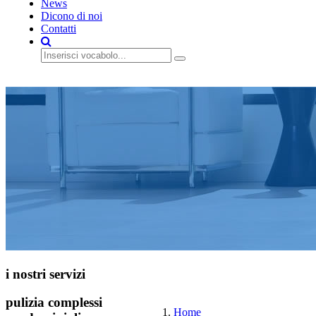
News
Dicono di noi
Contatti
preventivo gratis
i nostri servizi
pulizia complessi
Home