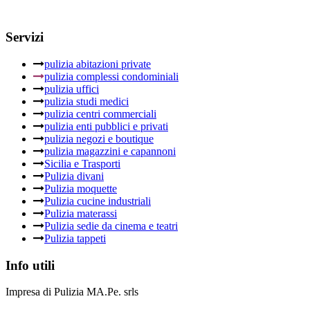
Servizi
pulizia abitazioni private
pulizia complessi condominiali
pulizia uffici
pulizia studi medici
pulizia centri commerciali
pulizia enti pubblici e privati
pulizia negozi e boutique
pulizia magazzini e capannoni
Sicilia e Trasporti
Pulizia divani
Pulizia moquette
Pulizia cucine industriali
Pulizia materassi
Pulizia sedie da cinema e teatri
Pulizia tappeti
Info utili
Impresa di Pulizia MA.Pe. srls