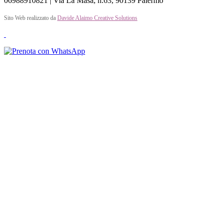
06988910821 | Via La Masa, n.63, 90139 Palermo
Sito Web realizzato da
Davide Alaimo Creative Solutions