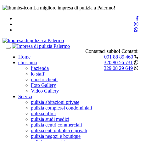
La migliore impresa di pulizia a Palermo!
Toggle
Contattaci subito!
Contatti:
navigation
Home
091 88 89 460
chi siamo
320 80 56 731
l’azienda
329 08 29 649
lo staff
i nostri clienti
Foto Gallery
Video Gallery
Servizi
pulizia abitazioni private
pulizia complessi condominiali
pulizia uffici
pulizia studi medici
pulizia centri commerciali
pulizia enti pubblici e privati
pulizia negozi e boutique