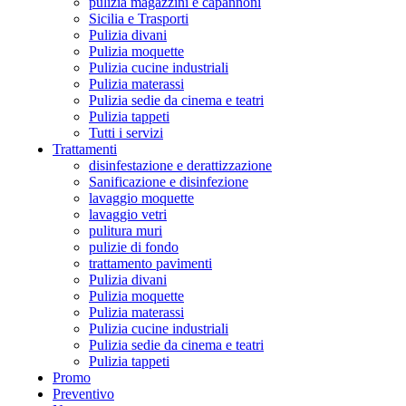
pulizia magazzini e capannoni
Sicilia e Trasporti
Pulizia divani
Pulizia moquette
Pulizia cucine industriali
Pulizia materassi
Pulizia sedie da cinema e teatri
Pulizia tappeti
Tutti i servizi
Trattamenti
disinfestazione e derattizzazione
Sanificazione e disinfezione
lavaggio moquette
lavaggio vetri
pulitura muri
pulizie di fondo
trattamento pavimenti
Pulizia divani
Pulizia moquette
Pulizia materassi
Pulizia cucine industriali
Pulizia sedie da cinema e teatri
Pulizia tappeti
Promo
Preventivo