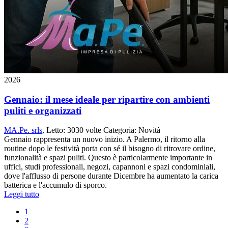
2026
7 gen
Gennaio: il mese ideale per ripartire con ambienti
puliti e organizzati
MA.Pe. srls,
Letto:
3030 volte
Categoria:
Novità
Gennaio rappresenta un nuovo inizio. A Palermo, il ritorno alla
routine dopo le festività porta con sé il bisogno di ritrovare ordine,
funzionalità e spazi puliti. Questo è particolarmente importante in
uffici, studi professionali, negozi, capannoni e spazi condominiali,
dove l'afflusso di persone durante Dicembre ha aumentato la carica
batterica e l'accumulo di sporco.
Leggi tutto
1
2