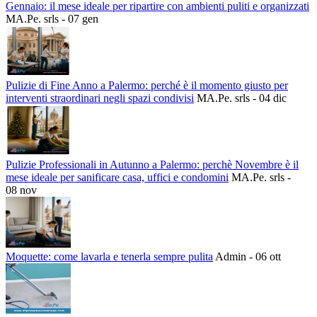
Gennaio: il mese ideale per ripartire con ambienti puliti e organizzati
MA.Pe. srls - 07 gen
Pulizie di Fine Anno a Palermo: perché è il momento giusto per
interventi straordinari negli spazi condivisi
MA.Pe. srls - 04 dic
Pulizie Professionali in Autunno a Palermo: perchè Novembre è il
mese ideale per sanificare casa, uffici e condomini
MA.Pe. srls -
08 nov
Moquette: come lavarla e tenerla sempre pulita
Admin - 06 ott