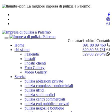
La migliore impresa di pulizia a Palermo!
Toggle
Contattaci subito!
Contatti:
navigation
Home
091 88 89 460
chi siamo
320 80 56 731
l’azienda
329 08 29 649
lo staff
i nostri clienti
Foto Gallery
Video Gallery
Servizi
pulizia abitazioni private
pulizia complessi condominiali
pulizia uffici
pulizia studi medici
pulizia centri commerciali
pulizia enti pubblici e privati
pulizia negozi e boutique