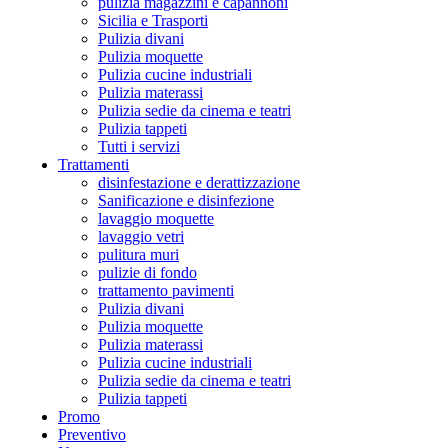
pulizia magazzini e capannoni
Sicilia e Trasporti
Pulizia divani
Pulizia moquette
Pulizia cucine industriali
Pulizia materassi
Pulizia sedie da cinema e teatri
Pulizia tappeti
Tutti i servizi
Trattamenti
disinfestazione e derattizzazione
Sanificazione e disinfezione
lavaggio moquette
lavaggio vetri
pulitura muri
pulizie di fondo
trattamento pavimenti
Pulizia divani
Pulizia moquette
Pulizia materassi
Pulizia cucine industriali
Pulizia sedie da cinema e teatri
Pulizia tappeti
Promo
Preventivo